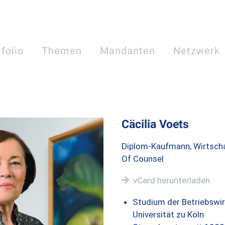
folio
Themen
Mandanten
Netzwerk
Cäcilia Voets
Diplom-Kaufmann, Wirtschaf
Of Counsel
vCard herunterladen
Studium der Betriebswir
Universität zu Köln