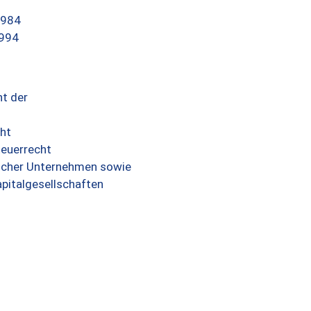
1984
1994
t der
ht
teuerrecht
scher Unternehmen sowie
pitalgesellschaften